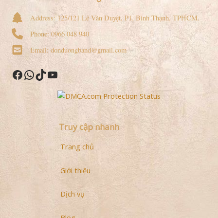
Address: 125/121 Lê Văn Duyệt, P1, Bình Thạnh, TPHCM.
Phone: 0966 048 940
Email: donduongband@gmail.com
Facebook
WhatsApp
TikTok
YouTube
Truy cập nhanh
Trang chủ
Giới thiệu
Dịch vụ
Blog