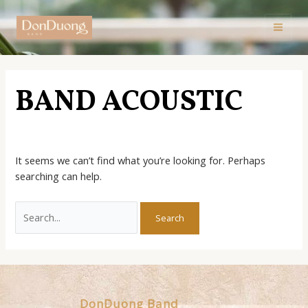
Skip
to
Mai
content
Men
BAND ACOUSTIC
It seems we can’t find what you’re looking for. Perhaps
searching can help.
Search
for:
DonDuong Band