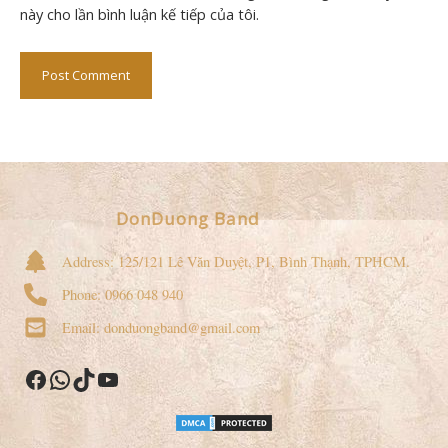
này cho lần bình luận kế tiếp của tôi.
DonDuong Band
Address: 125/121 Lê Văn Duyệt, P1, Bình Thạnh, TPHCM.
Phone: 0966 048 940
Email: donduongband@gmail.com
Facebook
WhatsApp
TikTok
YouTube