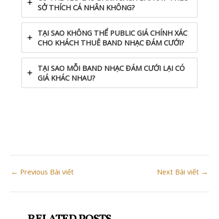
SỞ THÍCH CÁ NHÂN KHÔNG?
TẠI SAO KHÔNG THỂ PUBLIC GIÁ CHÍNH XÁC
CHO KHÁCH THUÊ BAND NHẠC ĐÁM CƯỚI?
TẠI SAO MỖI BAND NHẠC ĐÁM CƯỚI LẠI CÓ
GIÁ KHÁC NHAU?
CHO THUÊ BAND NHẠC ACOUSTIC ĐÁM CƯỚI
CHUYÊN NGHIỆP
Post
←
Previous Bài viết
Next Bài viết
→
navigation