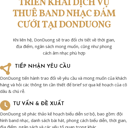
TRIỂN KHAI DỊCH VỤ
THUÊ BAND NHẠC ĐÁM
CƯỚI TẠI DONDUONG
Khi liên hệ, DonDuong sẽ trao đổi chi tiết về thời gian,
địa điểm, ngân sách mong muốn, cũng như phong
cách âm nhạc phù hợp
TIẾP NHẬN YÊU CẦU
DonDuong tiến hành trao đổi về yêu cầu và mong muốn của khách
hàng và hỏi các thông tin cần thiết để brief sơ qua kế hoạch của cô
dâu & chú rễ.
TƯ VẤN & ĐỀ XUẤT
DonDuong sẽ phác thảo kế hoạch biểu diễn sơ bộ, bao gồm: đội
hình band nhạc, danh sách bài hát, phong cách biểu diễn, thời gian,
địa điểm, ngân sách và các yếu tố quan trọng khác.