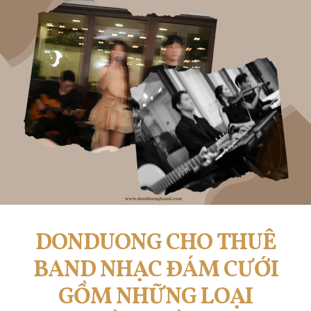
DONDUONG CHO THUÊ
BAND NHẠC ĐÁM CƯỚI
GỒM NHỮNG LOẠI