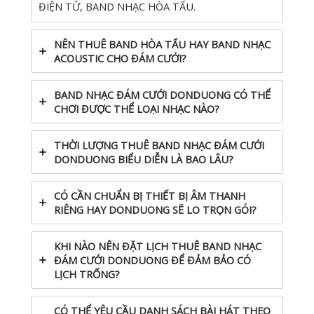
ĐIỆN TỬ, BAND NHẠC HÒA TẤU.
NÊN THUÊ BAND HÒA TẤU HAY BAND NHẠC
ACOUSTIC CHO ĐÁM CƯỚI?
BAND NHẠC ĐÁM CƯỚI DONDUONG CÓ THỂ
CHƠI ĐƯỢC THỂ LOẠI NHẠC NÀO?
THỜI LƯỢNG THUÊ BAND NHẠC ĐÁM CƯỚI
DONDUONG BIỂU DIỄN LÀ BAO LÂU?
CÓ CẦN CHUẨN BỊ THIẾT BỊ ÂM THANH
RIÊNG HAY DONDUONG SẼ LO TRỌN GÓI?
KHI NÀO NÊN ĐẶT LỊCH THUÊ BAND NHẠC
ĐÁM CƯỚI DONDUONG ĐỂ ĐẢM BẢO CÓ
LỊCH TRỐNG?
CÓ THỂ YÊU CẦU DANH SÁCH BÀI HÁT THEO