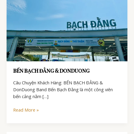
BẾN BẠCH ĐẰNG & DONDUONG
Câu Chuyện Khách Hàng: BẾN BẠCH ĐẰNG &
DonDuong Band Bến Bạch Đằng là một công viên
bến cảng nằm […]
BẾN
Read More »
BẠCH
ĐẰNG
&