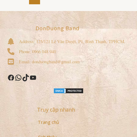
pagination
DonDuong Band
Address: 125/121 Lê Văn Duyệt, P1, Bình Thạnh, TPHCM.
Phone: 0966 048 940
Email: donduongband@gmail.com
Facebook
WhatsApp
TikTok
YouTube
Truy cập nhanh
Trang chủ
Giới thiệu