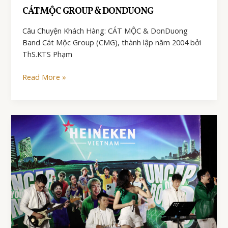
CÁT MỘC GROUP & DONDUONG
Câu Chuyện Khách Hàng: CÁT MỘC & DonDuong
Band Cát Mộc Group (CMG), thành lập năm 2004 bởi
ThS.KTS Phạm
CÁT
Read More »
MỘC
GROUP
&
DONDUONG