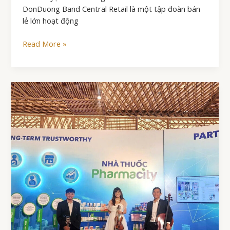
DonDuong Band Central Retail là một tập đoàn bán
lẻ lớn hoạt động
CENTRAL
Read More »
RETAIL
&
DONDUONG