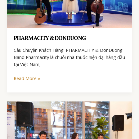
PHARMACITY & DONDUONG
Câu Chuyện Khách Hàng: PHARMACITY & DonDuong
Band Pharmacity là chuỗi nhà thuốc hiện đại hàng đầu
tại Việt Nam,
PHARMACITY
Read More »
&
DONDUONG