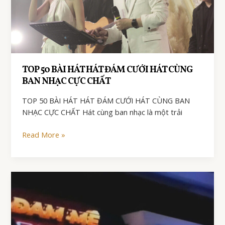
TOP 50 BÀI HÁT HÁT ĐÁM CƯỚI HÁT CÙNG
BAN NHẠC CỰC CHẤT
TOP 50 BÀI HÁT HÁT ĐÁM CƯỚI HÁT CÙNG BAN
NHẠC CỰC CHẤT Hát cùng ban nhạc là một trải
TOP
Read More »
50
BÀI
HÁT
HÁT
ĐÁM
CƯỚI
HÁT