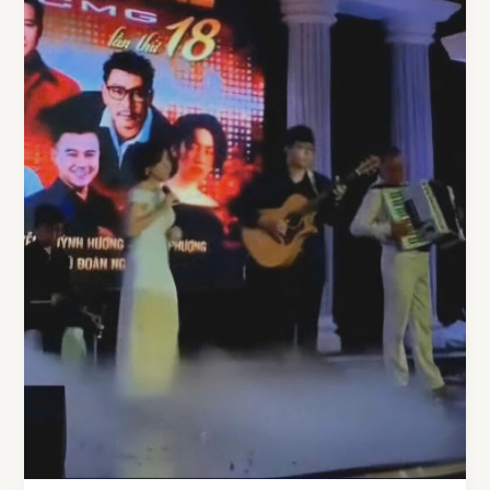
CÙNG
BAN
NHẠC
CỰC
CHẤT