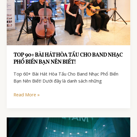
TOP 90+ BÀI HÁT HÒA TẤU CHO BAND NHẠC
PHỔ BIẾN BẠN NÊN BIẾT!
Top 60+ Bài Hát Hòa Tấu Cho Band Nhạc Phổ Biến
Bạn Nên Biết! Dưới đây là danh sách những
Top
Read More »
90+
Bài
Hát
Hòa
Tấu
Cho