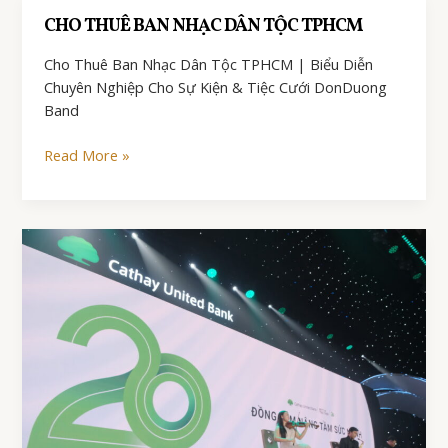
DONDUONG
CHO THUÊ BAN NHẠC DÂN TỘC TPHCM
Cho Thuê Ban Nhạc Dân Tộc TPHCM | Biểu Diễn
Chuyên Nghiệp Cho Sự Kiện & Tiệc Cưới DonDuong
Band
CHO
Read More »
THUÊ
BAN
NHẠC
DÂN
TỘC
TPHCM