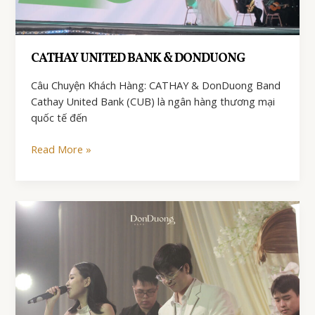
CATHAY UNITED BANK & DONDUONG
Câu Chuyện Khách Hàng: CATHAY & DonDuong Band
Cathay United Bank (CUB) là ngân hàng thương mại
quốc tế đến
CATHAY
Read More »
UNITED
BANK
&
DONDUONG