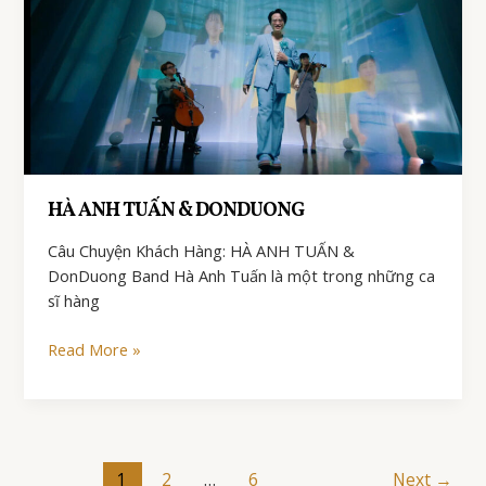
Band
Nhạc
Phổ
Biến
Bạn
Nên
Biết!
HÀ ANH TUẤN & DONDUONG
Câu Chuyện Khách Hàng: HÀ ANH TUẤN &
DonDuong Band Hà Anh Tuấn là một trong những ca
sĩ hàng
HÀ
Read More »
ANH
TUẤN
&
DONDUONG
Post
1
2
…
6
Next
→