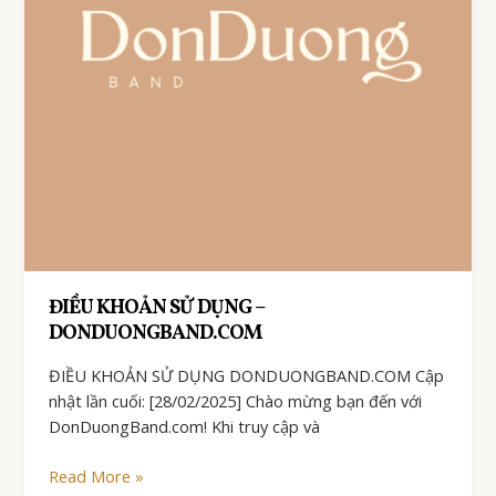
ĐIỀU KHOẢN SỬ DỤNG –
DONDUONGBAND.COM
ĐIỀU KHOẢN SỬ DỤNG DONDUONGBAND.COM Cập
nhật lần cuối: [28/02/2025] Chào mừng bạn đến với
DonDuongBand.com! Khi truy cập và
ĐIỀU
Read More »