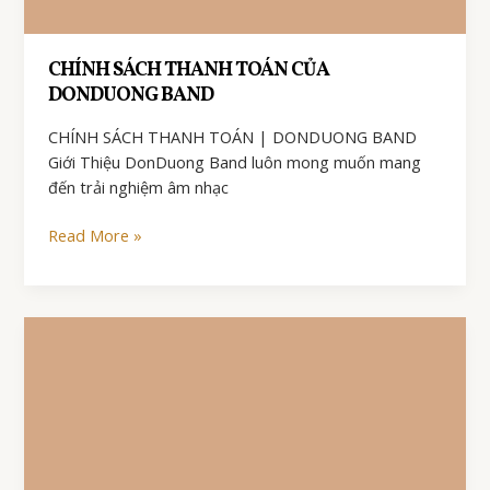
CHÍNH SÁCH THANH TOÁN CỦA
DONDUONG BAND
CHÍNH SÁCH THANH TOÁN | DONDUONG BAND
Giới Thiệu DonDuong Band luôn mong muốn mang
đến trải nghiệm âm nhạc
CHÍNH
Read More »
SÁCH
THANH
TOÁN
CỦA
DONDUONG
BAND