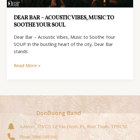
DEAR BAR – ACOUSTIC VIBES, MUSIC TO
SOOTHE YOUR SOUL
Dear Bar – Acoustic Vibes, Music to Soothe Your
SOUP In the bustling heart of the city, Dear Bar
stands
Dear
Read More »
Bar
–
Acoustic
Vibes,
Music
to
DonDuong Band
Soothe
Your
Address: 125/121 Lê Văn Duyệt, P1, Bình Thạnh, TPHCM.
Soul
Phone: 0966 048 940