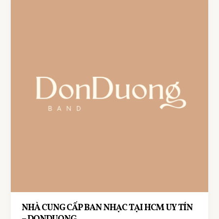
SỰ
KIỆN,
ĐÁM
CƯỚI
CHUYÊN
NGHIỆP
NHÀ CUNG CẤP BAN NHẠC TẠI HCM UY TÍN