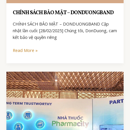
CHÍNH SÁCH BẢO MẬT – DONDUONGBAND
CHÍNH SÁCH BẢO MẬT – DONDUONGBAND Cập
nhật lần cuối: [28/02/2025] Chúng tôi, DonDuong, cam
kết bảo vệ quyền riêng
CHÍNH
Read More »
SÁCH
BẢO
MẬT
–
DONDUONGBAND