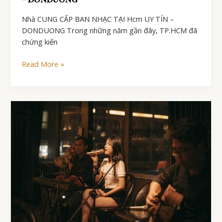
– DONDUONG
Nhà CUNG CẤP BAN NHẠC TẠI Hcm UY TÍN –
DONDUONG Trong những năm gần đây, TP.HCM đã
chứng kiến
Nhà
Read More »
CUNG
CẤP
BAN
NHẠC
TẠI
Hcm
UY
TÍN
–
DONDUONG