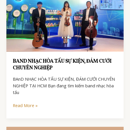
BAND NHẠC HÒA TẤU SỰ KIỆN, ĐÁM CƯỚI
CHUYÊN NGHIỆP
BAnD NHẠC HÒA TẤU SỰ KIỆN, ĐÁM CƯỚI CHUYÊN
NGHIỆP TẠI HCM Bạn đang tìm kiếm band nhạc hòa
tấu
BAnD
Read More »
NHẠC
HÒA
TẤU