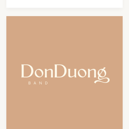
KHOẢN
SỬ
DỤNG
–
DONDUONGBAND.COM