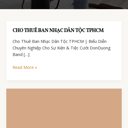
CHO THUÊ BAN NHẠC DÂN TỘC TPHCM
Cho Thuê Ban Nhạc Dân Tộc TPHCM | Biểu Diễn
Chuyên Nghiệp Cho Sự Kiện & Tiệc Cưới DonDuong
Band […]
CHO
Read More »
THUÊ
BAN
NHẠC
DÂN
TỘC
TPHCM