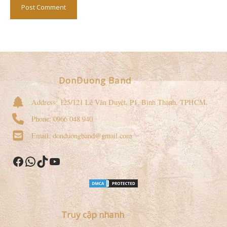
DonDuong Band
Address: 125/121 Lê Văn Duyệt, P1, Bình Thạnh, TPHCM.
Phone: 0966 048 940
Email: donduongband@gmail.com
Facebook
WhatsApp
TikTok
YouTube
Truy cập nhanh