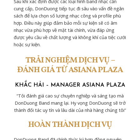
Sau khi xác định được các loại hình band nhạc cần
cung cấp, DonDuong tiếp tục đi sâu vào vấn đề ngân
sách để lựa chọn số lượng nhạc công và profile phù
hợp. Điều này giúp đảm bảo mỗi sự kiện sẽ có âm
nhạc vừa phù hợp về mặt tài chính, vừa đáp ứng
được yêu cầu về chất lượng và không khí của tiệc cưới
hoặc sự kiện.
TRẢI NGHIỆM DỊCH VỤ –
ĐÁNH GIÁ TỪ ASIANA PLAZA
KHẮC HẢI – MANAGER ASIANA PLAZA
“Tôi đánh giá cao sự chuyên nghiệp và sáng tạo mà
DonDuong Band mang lại. Hy vọng DonDuong sẽ trở
thành đối tác uy tín và lâu dài của nhà hàng chúng tôi”
HOÀN THÀNH DỊCH VỤ
DonDuong Band đã chính thức ký hợp đồng nguyên