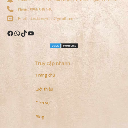
Phone: 0966 048 940
Email: donduongband@gmail.com
Facebook
WhatsApp
TikTok
YouTube
Truy cập nhanh
Trang chủ
Giới thiệu
Dịch vụ
Blog